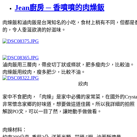
Jean廚房 ─ 香噴噴的肉燥飯
肉燥飯和
滷肉飯
是台灣知名的小吃，食材上稍有不同，但都是
的，令人垂涎欲滴的好滋味。
滷肉飯用三層肉，帶皮切丁狀或條狀，肥多瘦肉少，比較油。
肉燥飯用絞肉，瘦多肥少，比較不油。
絞肉
家中不食肥肉，「肉燥」是家中必備的家常菜，在國外的
Crysta
非常懷念家鄉的好味道，想要做這道佳餚。所以我詳細的拍
照
解說PO
文，可以一目了然，讓她動手做做看
。
肉燥材料：