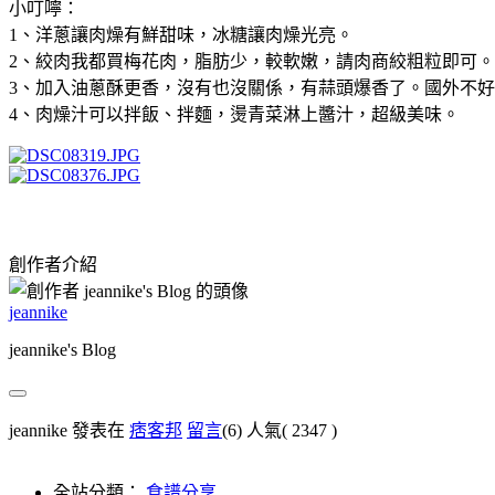
小叮嚀：
1
、洋蔥讓肉燥有鮮甜味，冰糖讓肉燥光亮。
2
、絞肉我都買梅花肉，脂肪少，較軟嫩，請肉商絞粗粒即可。
3
、加入油蔥酥更香，
沒有也沒關係，有蒜頭爆香了。
國外不好
4
、肉燥汁可以拌飯、拌麵，燙青菜淋上醬汁，超級美味。
創作者介紹
jeannike
jeannike's Blog
jeannike 發表在
痞客邦
留言
(6)
人氣(
2347
)
全站分類：
食譜分享