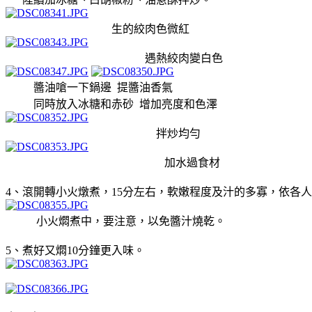
生的絞肉色微紅
遇熱絞肉變白色
醬油嗆一下鍋邊 提醬油香氣
同時放入冰糖和赤砂 增加亮度和色澤
拌炒均勻
加水過食材
4
、滾開轉小火
燉煮
，15
分左右，軟嫩程度及汁的多寡，依各人
小火燜煮中，要注意，以免醬汁燒乾。
5
、
煮好又燜10
分鐘更入味。