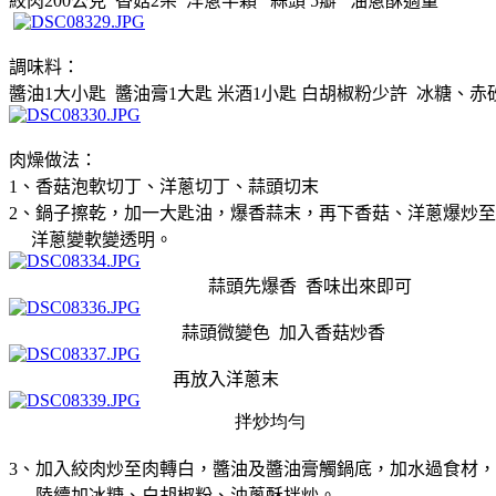
絞肉200
公克
香菇
2
朵
洋蔥半顆
蒜頭
5
瓣
油蔥酥適量
調味料：
醬油1
大小匙
醬油膏
1
大匙 米酒
1
小匙 白胡椒粉少許 冰糖、赤
肉燥做法：
1
、香菇泡軟切丁、洋蔥切丁、蒜頭切末
2
、鍋子擦乾，
加一大匙油，爆香蒜末，再下香菇、洋蔥爆炒至
洋蔥變軟變透
明。
蒜頭先爆香 香味出來即可
蒜頭微變色 加入香菇炒香
再放入洋蔥末
拌炒均勻
3
、
加入絞肉炒至肉轉白，醬油及醬油膏觸鍋底，加水過食材，
陸續加冰糖、
白胡椒粉、油蔥酥拌炒。