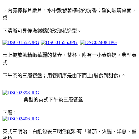
，內有檸檬片數
片，水中散發著檸檬的清香；望向玻璃桌面，
桌
下清晰可見佈滿
鐵鑄的玫瑰花造型。
桌上擺放著精緻華麗的茶壺、茶杯、附有一小壺鮮奶，
典型英
式
下午茶的
三層
餐盤；用餐順序是由下而上(鹹食到甜食) 。
典型的英式
下午茶
三層
餐盤
下層：
英式三明治，白紙包裹三明治
配料有「蕃茄、火腿、洋蔥、蛋
沙拉
」