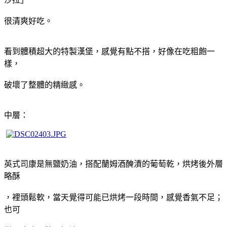
很清爽
好吃。
看到體積超大的特製漢堡，感覺有點不搭，好像在吃粗飽一
樣，
破壞了整
體的精緻感。
中層：
英式司康是
無鹽奶油
，搭配蘭姆酒醃漬的葡萄乾，烘烤後
外層
略酥
，裡頭鬆軟，當天覺得可能已烘烤一段時間，感覺
香氣不足；
也可