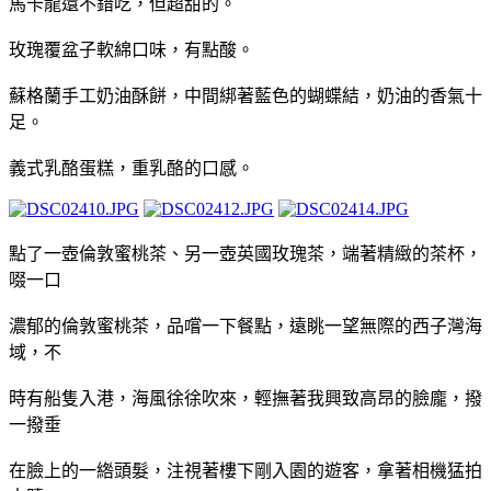
馬卡龍還不錯吃，但超甜的。
玫瑰覆盆子軟綿口味，有點酸。
蘇格蘭手工奶油酥餅，中間綁著藍色的蝴蝶結，奶油的香氣十
足。
義式乳酪蛋糕，重乳酪的口感。
點了一壺倫敦蜜桃茶、另一壺英國玫瑰茶，端著精緻的茶杯，
啜一口
濃郁的倫敦蜜桃茶，品嚐一下餐點，遠眺一望無際的西子灣海
域，不
時有船隻入港，海風徐徐吹來，輕撫著我興致高昂的臉龐，撥
一撥垂
在臉上的一綹頭髮，注視著樓下剛入園的遊客，拿著相機猛拍