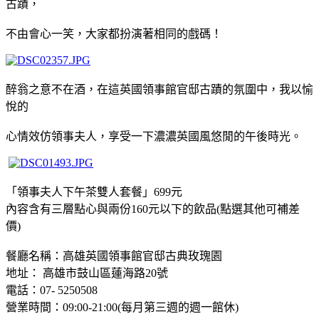
古蹟，
不由會心一笑，大家都扮演著相同的戲碼！
醉翁之意不在酒，在這
英國領事館官邸
古蹟的氛圍中，我以愉
悅的
心情效仿
領事夫人，享受一下
濃濃英國風
悠閒的午後時光
。
「
領事夫人下午茶雙人套餐」699元
內容含有三層點心與兩份160元以下的飲品(點選其他可補差
價)
餐廳名稱：高雄英國領事館官邸古典玫瑰園
地址：
高雄市鼓山區蓮海路20號
電話：
07- 5250508
營業時間：
09:00-21:00(
每月第三週的週一館休)