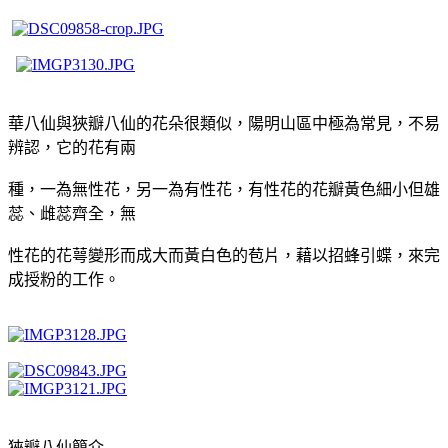
華八仙與狹瓣八仙的花朵很類似，陽明山區中極為常見，不易
辨認，它的花有兩
種，一為無性花，另一為有性花，有性花的花瓣黃色細小但雄
蕊、雌蕊齊全，無
性花的花萼變形而成大而黃白色的苞片，藉以招蜂引蝶，來完
成授粉的工作。
狹瓣八仙簡介