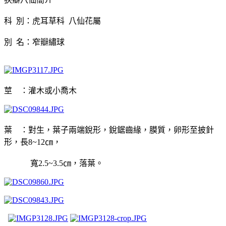
科 別：虎耳草科 八仙花屬
別 名：
窄瓣繡球
莖 ：灌木或小喬木
葉 ：對生，葉子兩端銳形，銳鋸齒緣，膜質，卵形至披針
形，長8~12㎝，
寬2.5~3.5㎝，落葉。