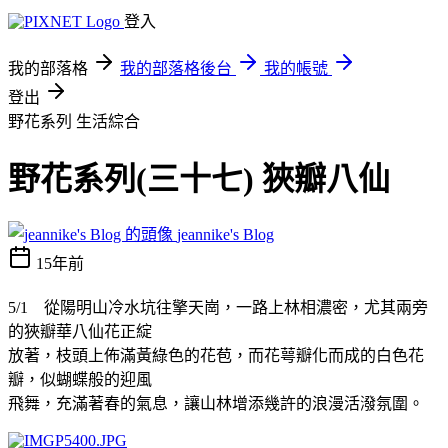
登入
我的部落格
我的部落格後台
我的帳號
登出
野花系列
生活綜合
野花系列(三十七) 狹瓣八仙
jeannike's Blog
15年前
5/1
從陽明山冷水坑往擎天崗，一路上林相濃密，尤其兩旁
的狹瓣華八仙花正綻
放
著，枝頭上佈滿黃綠色的花苞，而花萼瓣化而成的白色花
瓣，似蝴蝶般的迎風
飛
舞，充滿著春的氣息，讓山林增添幾許的浪漫活潑氛圍。