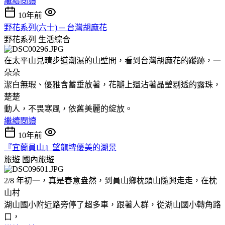
繼續閱讀
10年前
野花系列(六十) ─ 台灣胡麻花
野花系列
生活綜合
在太平山見晴步道潮濕的山壁間，看到台灣胡麻花的蹤跡，一
朵朵
潔白無瑕、優雅含蓄垂放著，花瓣上還沾著晶瑩剔透的露珠，
楚楚
動人，不畏寒風，依舊美麗的綻放。
繼續閱讀
10年前
『宜蘭員山』望龍埤優美的湖景
旅遊
國內旅遊
2/8 年初一，真是春意盎然，到員山鄉枕頭山隨興走走，在枕
山村
湖山國小附近路旁停了超多車，跟著人群，從湖山國小轉角路
口，