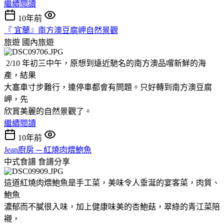
繼續閱讀
10年前
『 宜蘭』南方澳豆腐岬自然景觀
旅遊
國內旅遊
2/10 年初三中午，原想到遠近馳名的南方澳品嚐新鮮的海
產，結果
大塞車寸步難行，連停車都會有問題。只好轉到南方澳豆腐
岬，先
欣賞美麗的自然景觀了。
繼續閱讀
10年前
Jean廚房 ─ 紅燒肉煨鮑魚
中式食譜
食譜分享
這道紅燒肉煨鮑魚是手工菜，美味令人垂涎的宴客菜，肉質、
鮑魚
濃郁而不膩很入味，加上健康味美的杏鮑菇，翠綠的青江菜陪
襯，