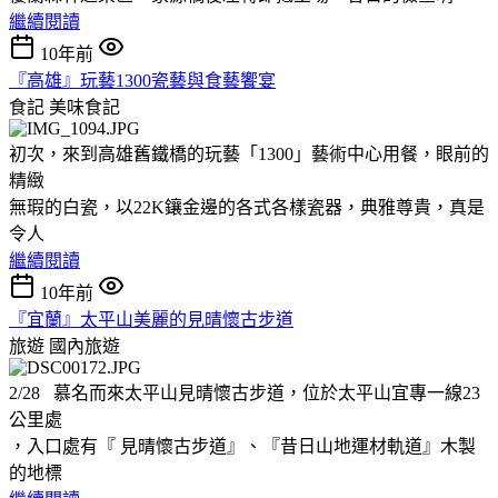
繼續閱讀
10年前
『高雄』玩藝1300瓷藝與食藝饗宴
食記
美味食記
初次，來到高雄舊鐵橋的玩藝「1300」藝術中心用餐，眼前的
精緻
無瑕的白瓷，以22K鑲金邊的各式各樣瓷器，典雅尊貴，真是
令人
繼續閱讀
10年前
『宜蘭』太平山美麗的見晴懷古步道
旅遊
國內旅遊
2/28 慕名而來太平山見晴懷古步道，位於太平山宜專一線23
公里處
，入口處有『 見晴懷古步道』、『昔日山地運材軌道』木製
的地標