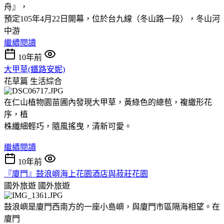
舟』，
預定105年4月22日開幕，位於台九線（冬山路一段），冬山河
中游
繼續閱讀
10年前
大甲草(鐵路安妮)
花草篇
生活綜合
在仁山植物園苗圃內發現大甲草，黃綠色的總苞，複繖形花
序，植
株纖細輕巧，隨風搖曳，清新可愛。
繼續閱讀
10年前
『廈門』鼓浪嶼海上花園酒店與菽莊花園
國外旅遊
國外旅遊
鼓浪嶼是廈門西南方的一座小島嶼，與廈門市區隔海相望。在
廈門