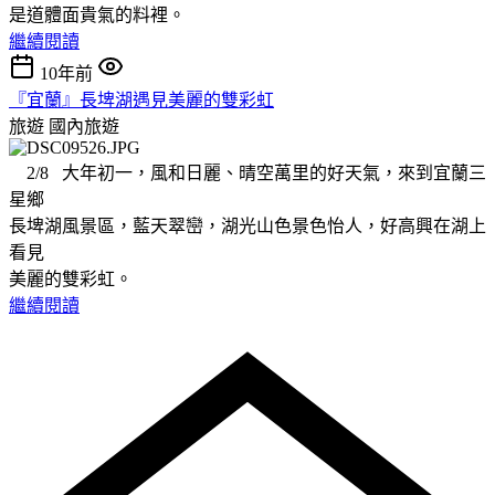
是道體面貴氣的料裡。
繼續閱讀
10年前
『宜蘭』長埤湖遇見美麗的雙彩虹
旅遊
國內旅遊
2/8 大年初一，風和日麗、晴空萬里的好天氣，來到宜蘭三
星鄉
長埤湖風景區，藍天翠巒，湖光山色景色怡人，好高興在湖上
看見
美麗的雙彩虹。
繼續閱讀