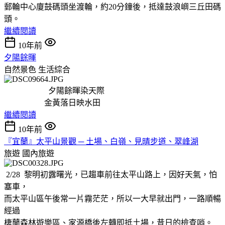
郵輪中心廈鼓碼頭坐渡輪，約20分鐘後，抵達鼓浪嶼三丘田碼
頭。
繼續閱讀
10年前
夕陽餘暉
自然景色
生活綜合
夕陽餘暉染天際
金黃落日映水田
繼續閱讀
10年前
『宜蘭』太平山景觀 ─ 土場、白嶺、見晴步道、翠峰湖
旅遊
國內旅遊
2/28 黎明初露曙光，已趨車前往太平山路上，因好天氣，怕
塞車，
而太平山區午後常一片霧茫茫，所以一大早就出門，一路順暢
經過
棲蘭森林遊樂區、家源橋後左轉即抵土場，昔日的檢查哨。