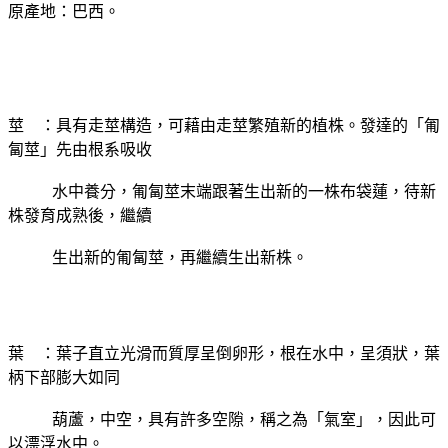
原產地：巴西。
莖 ：具有走莖構造，可藉由走莖繁殖新的植株。發達的「匍
匐莖」先由根系
吸收
水中養分，匍匐莖末端跟著生出新的一株布袋蓮，待新
株發育成熟
後，繼續
生出新的匍匐莖，再繼續生出新株。
葉 ：葉子直立光滑而質厚呈倒卵形，根在水中，呈須狀，葉
柄下部膨大如同
葫蘆，中空，具有許多空隙，稱之為「氣室」，因此可
以漂浮水中。