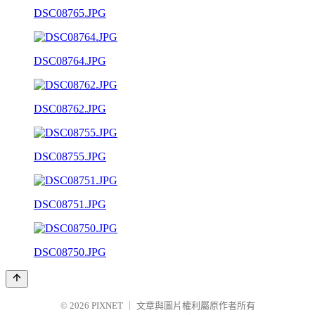
DSC08765.JPG
DSC08764.JPG
DSC08762.JPG
DSC08755.JPG
DSC08751.JPG
DSC08750.JPG
© 2026
PIXNET
｜
文章與圖片權利屬原作者所有