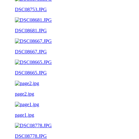
DSC08753.JPG
DSC08681.JPG
DSC08667.JPG
DSC08665.JPG
page2.jpg
page1.jpg
DSC08778.JPG