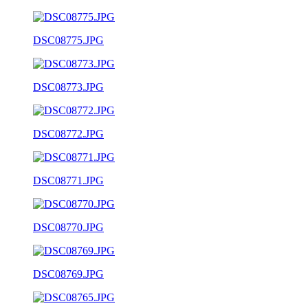
DSC08775.JPG
DSC08773.JPG
DSC08772.JPG
DSC08771.JPG
DSC08770.JPG
DSC08769.JPG