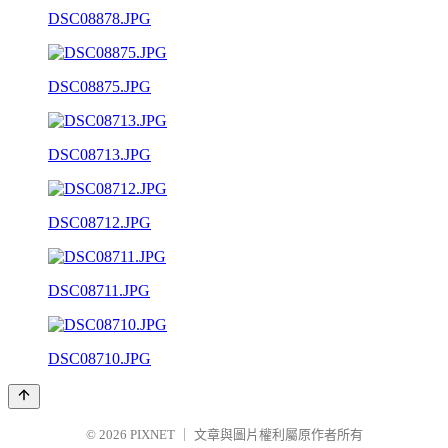
DSC08878.JPG
DSC08875.JPG
DSC08713.JPG
DSC08712.JPG
DSC08711.JPG
DSC08710.JPG
© 2026
PIXNET
｜
文章與圖片權利屬原作者所有