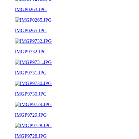
IMGP0263.JPG
IMGP0265.JPG
IMGP9732.JPG
IMGP9731.JPG
IMGP9730.JPG
IMGP9729.JPG
IMGP9728.JPG