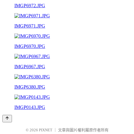
IMGP6972.JPG
IMGP6971.JPG
IMGP6970.JPG
IMGP6967.JPG
IMGP6380.JPG
IMGP0143.JPG
© 2026
PIXNET
｜
文章與圖片權利屬原作者所有